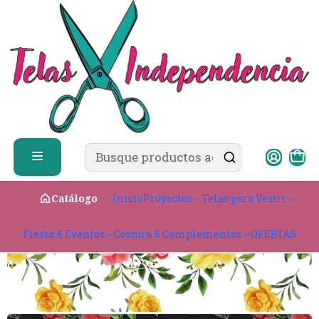
✨ ¿Cómo comprar?
Ver guía de compra
Inicio
Telas para Vestir
Ligeras & con caída
Bistrech
Bistrech Sublimado
Inicio
Proyectos
Telas para Vestir
Catálogo
Fiesta & Eventos
Costura & Complementos
OFERTAS