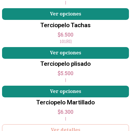
|
+2
Ver opciones
Terciopelo Tachas
$6.500
101RI
|
Ver opciones
Terciopelo plisado
$5.500
|
Ver opciones
Terciopelo Martillado
No disponible
$6.300
|
Ver detalles