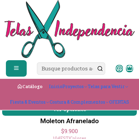
✨ ¿Cómo comprar?
Ver guía de compra
Inicio
Telas para Vestir
Textil Algodón
Tejido Punto
Franela
Franela
Filtros
Moleton Afranelado
Inicio
Proyectos
Telas para Vestir
Catálogo
$9.900
104EST
|
Colores
Fiesta & Eventos
Costura & Complementos
OFERTAS
Ver opciones
Moleton Afranelado
$9.900
104EST
|
Colores