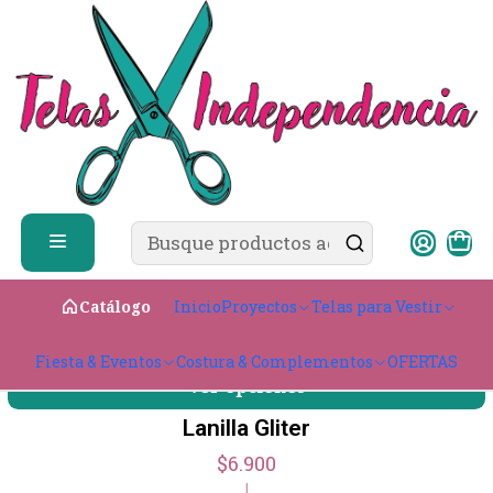
✨ ¿Cómo comprar?
Ver guía de compra
Inicio
Telas para Vestir
Tejidos Gruesos
Lanas y Paños
Lanas y Paños
Filtros
Paño Lana
Inicio
Proyectos
Telas para Vestir
Catálogo
$12.900
101MTR
|
Diseño con corazones
Fiesta & Eventos
Costura & Complementos
OFERTAS
+1
Ver opciones
Lanilla Gliter
$6.900
|