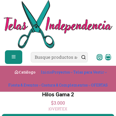
✨ ¿Cómo comprar?
Ver guía de compra
Inicio
Costura & Complementos
🧵 Hilos
🧵 Hilos
Hilos para todo tipo de confección,
disponibles en distintos colores y
resistencias. Ideales para proyectos de
costura manual o a máquina.
Inicio
Proyectos
Telas para Vestir
Catálogo
Filtros
+30
Fiesta & Eventos
Costura & Complementos
OFERTAS
Hilos Gama 2
$3.000
|
OVERTEX