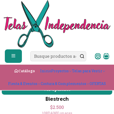
✨ ¿Cómo comprar?
Ver guía de compra
Inicio
Telas para Vestir
Ligeras & con caída
Bistrech
Bistrech
Filtros
Bistrech Sublimado
Inicio
Proyectos
Telas para Vestir
Catálogo
$3.000
108DAW
|
Sublimado
Fiesta & Eventos
Costura & Complementos
OFERTAS
Ver opciones
Biestrech
$2.500
108DAW
|
Lunares