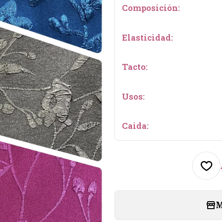
Composición:
Elasticidad:
Tacto:
Usos:
Caida:
M