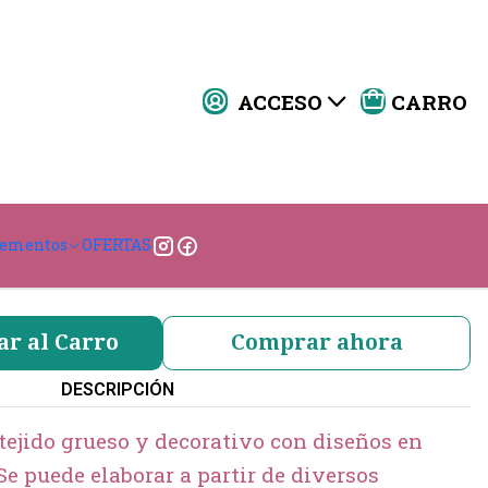
ACCESO
CARRO
Brocato
|
DISEÑO
lementos
OFERTAS
ño 1
Diseño 2
Diseño 3
ar al Carro
Comprar ahora
DESCRIPCIÓN
 tejido grueso y decorativo con diseños en
Se puede elaborar a partir de diversos