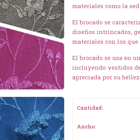
materiales como la seda
El brocado se caracteri
diseños intrincados, ge
materiales con los que 
El brocado se usa en u
incluyendo vestidos de 
apreciada por su bellez
Cantidad:
Ancho: