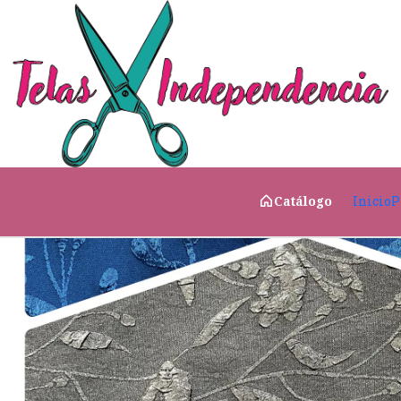
Inicio
Fiesta & Eventos
🎭 Fondos & Backdrops
Br
Inicio
P
Catálogo