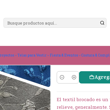
✨ ¿Cómo comprar?
Ver guía de compra
ocato
royectos
Telas para Vestir
Fiesta & Eventos
Costura & Comp
Dise
Agreg
Cantidad
El textil brocado es un
relieve, generalmente. 