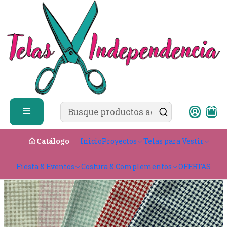
✨ ¿Cómo comprar?
Ver guía de compra
Inicio
Telas para Vestir
Textil Algodón
Tejido Plano
Crea
Crea Turca Cuadrille
Inicio
Proyectos
Telas para Vestir
Catálogo
Fiesta & Eventos
Costura & Complementos
OFERTAS