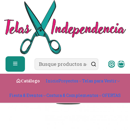
✨ ¿Cómo comprar?
Ver guía de compra
Inicio
CATÁLOGO
Escalera 3.8 cm Recta
Inicio
Proyectos
Telas para Vestir
Catálogo
Fiesta & Eventos
Costura & Complementos
OFERTAS