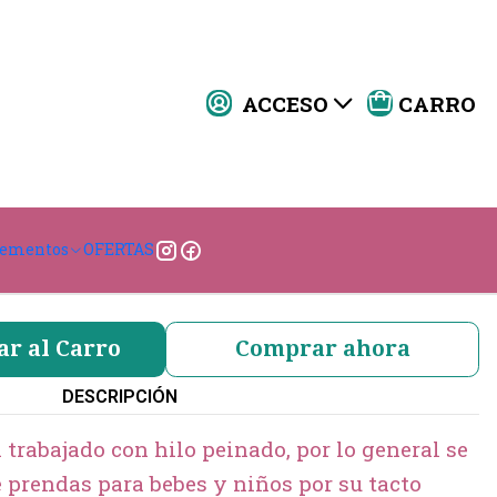
ACCESO
CARRO
godon Gamuza
|
DISEÑO
lementos
OFERTAS
Circo
Autos
ar al Carro
Comprar ahora
DESCRIPCIÓN
trabajado con hilo peinado, por lo general se
e prendas para bebes y niños por su tacto