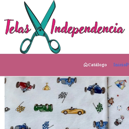
Inicio
Telas para Vestir
Textil Algodón
Tejido Pu
Inicio
P
Catálogo