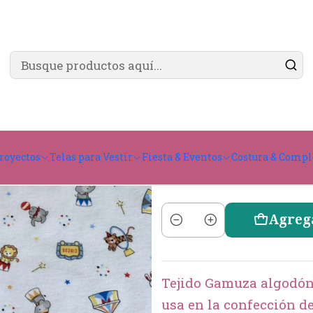
✨ ¿Cómo comprar?
Ver guía de compra
nto
Gamuzado
Algodon Gamuza
Al
royectos
Telas para Vestir
Fiesta & Eventos
Costura & Comp
Agreg
Cantidad
Tejido Gamuza algodón 
usa en la confección d