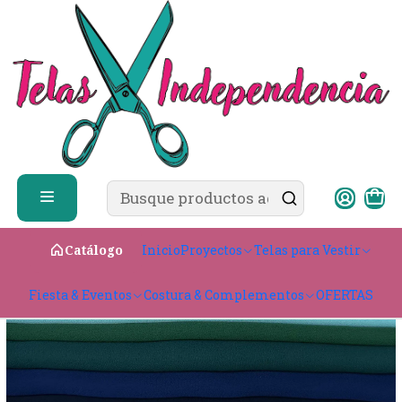
✨ ¿Cómo comprar?
Ver guía de compra
Inicio
CATÁLOGO
Proyectos
Telas Para Vestidos
Gasa Georgette
Inicio
Proyectos
Telas para Vestir
Catálogo
Fiesta & Eventos
Costura & Complementos
OFERTAS