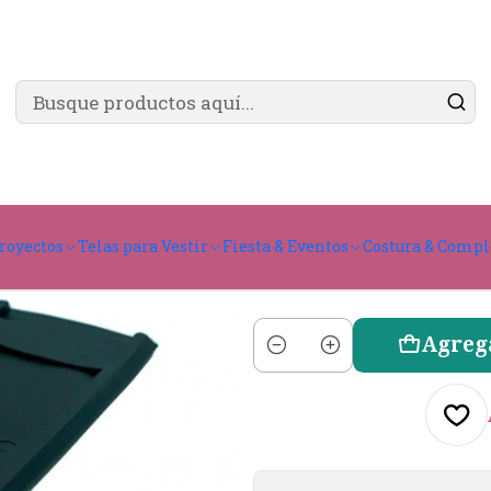
✨ ¿Cómo comprar?
Ver guía de compra
H
royectos
Telas para Vestir
Fiesta & Eventos
Costura & Comp
5
Agreg
Cantidad