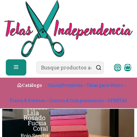
✨ ¿Cómo comprar?
Ver guía de compra
Inicio
Telas para Vestir
Elasticadas
Lycra Dupont
Brillo
Lycra Dupont Brillo
Inicio
Proyectos
Telas para Vestir
Catálogo
Fiesta & Eventos
Costura & Complementos
OFERTAS