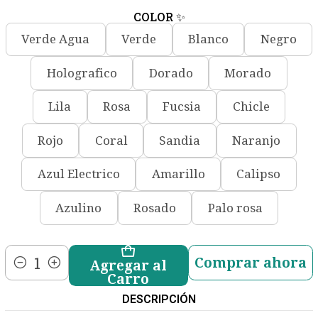
COLOR ✨
Verde Agua
Verde
Blanco
Negro
Holografico
Dorado
Morado
Lila
Rosa
Fucsia
Chicle
Rojo
Coral
Sandia
Naranjo
Azul Electrico
Amarillo
Calipso
Azulino
Rosado
Palo rosa
Comprar ahora
Agregar al
Cantidad
Carro
DESCRIPCIÓN