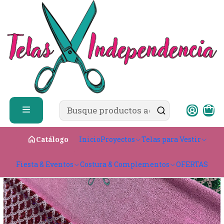
✨ ¿Cómo comprar?
Ver guía de compra
Inicio
Telas para Vestir
Elasticadas
Lycra Dupont
Lycra Dupont Sirena
Inicio
Proyectos
Telas para Vestir
Catálogo
Fiesta & Eventos
Costura & Complementos
OFERTAS