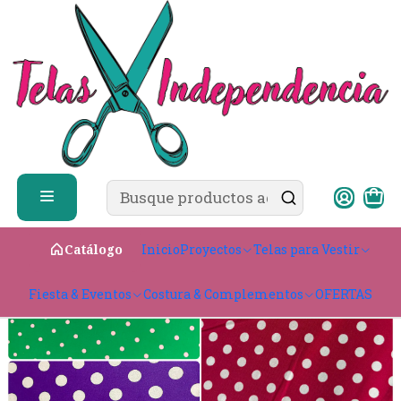
✨ ¿Cómo comprar?
Ver guía de compra
Inicio
Telas para Vestir
Elasticadas
Lycra Fria
Lycra Fria Lunares
Inicio
Proyectos
Telas para Vestir
Catálogo
Fiesta & Eventos
Costura & Complementos
OFERTAS