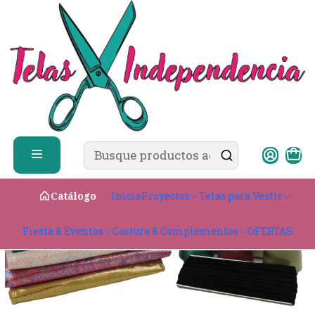
✨ ¿Cómo comprar?
Ver guía de compra
Inicio
CATÁLOGO
Pack Emprende Interferencia
Inicio
Proyectos
Telas para Vestir
Catálogo
Fiesta & Eventos
Costura & Complementos
OFERTAS