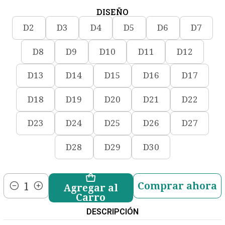
DISEÑO
D2
D3
D4
D5
D6
D7
D8
D9
D10
D11
D12
D13
D14
D15
D16
D17
D18
D19
D20
D21
D22
D23
D24
D25
D26
D27
D28
D29
D30
Comprar ahora
Agregar al
Cantidad
Carro
DESCRIPCIÓN