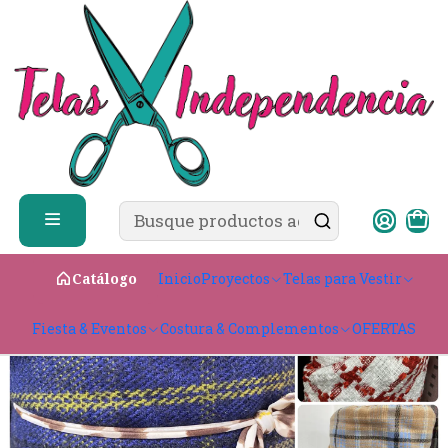
✨ ¿Cómo comprar?
Ver guía de compra
Inicio
Telas para Vestir
Tejidos Gruesos
Lanas y Paños
Paño
Paño Lana
Inicio
Proyectos
Telas para Vestir
Catálogo
Fiesta & Eventos
Costura & Complementos
OFERTAS