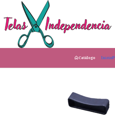
Inicio
CATÁLOGO
Pasador Collar Azul Marino 25
Inicio
P
Catálogo