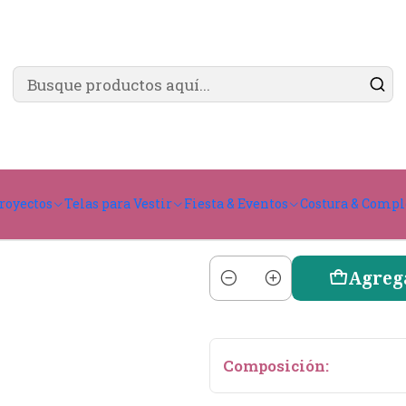
✨ ¿Cómo comprar?
Ver guía de compra
mm
Pasador Co
royectos
Telas para Vestir
Fiesta & Eventos
Costura & Comp
Agreg
Cantidad
Composición: