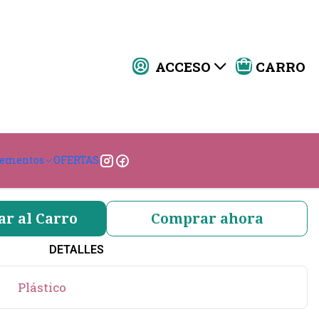
ACCESO
CARRO
llar Azul Marino 25mm
|
COLOR:
lementos
OFERTAS
ar al Carro
Comprar ahora
DETALLES
Plástico