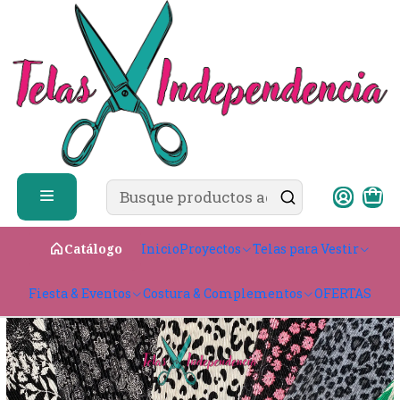
✨ ¿Cómo comprar?
Ver guía de compra
Inicio
Telas para Vestir
Ligeras & con caída
Plisado
Plisado Diseño
Inicio
Proyectos
Telas para Vestir
Catálogo
Fiesta & Eventos
Costura & Complementos
OFERTAS