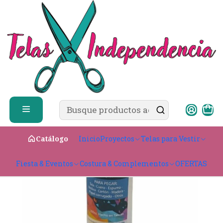
✨ ¿Cómo comprar?
Ver guía de compra
Inicio
Costura & Complementos
🪡 Accesorios de Costura
Silicona líquida
Inicio
Proyectos
Telas para Vestir
Catálogo
Fiesta & Eventos
Costura & Complementos
OFERTAS