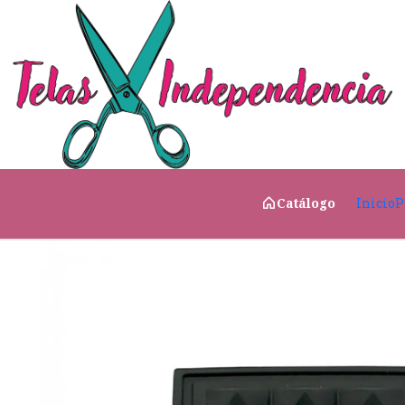
Inicio
CATÁLOGO
Taco 3x3
Inicio
P
Catálogo