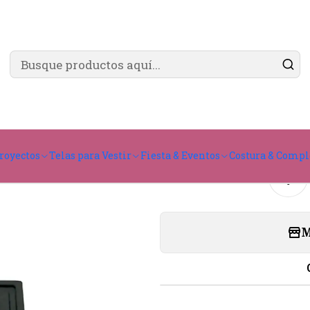
✨ ¿Cómo comprar?
Ver guía de compra
Agreg
Cantidad
royectos
Telas para Vestir
Fiesta & Eventos
Costura & Comp
M