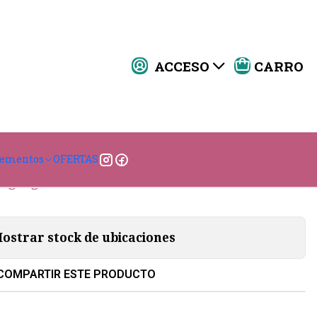
ACCESO
CARRO
Taco 3x3
|
ar al Carro
Comprar ahora
lementos
OFERTAS
Agregar a la lista de favoritos
ostrar stock de ubicaciones
COMPARTIR ESTE PRODUCTO