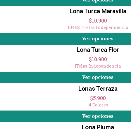
Lona Turca Maravilla
$10.900
104EST
|
Telas Independencia
Ver opciones
Lona Turca Flor
$10.900
|
Telas Independencia
Ver opciones
Lonas Terraza
$5.900
|
4 Colores
Ver opciones
Lona Pluma