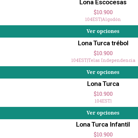
Lona Escocesas
$10.900
104EST
|
Algodón
Ver opciones
Lona Turca trébol
$10.900
104EST
|
Telas Independencia
Ver opciones
Lona Turca
$10.900
104EST
|
Ver opciones
Lona Turca Infantil
$10.900