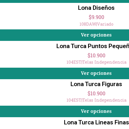
Lona Diseños
$9.900
108DAW
|
Variado
Ver opciones
Lona Turca Puntos Peque
$10.900
104EST
|
Telas Independencia
Ver opciones
Lona Turca Figuras
$10.900
104EST
|
Telas Independencia
Ver opciones
Lona Turca Lineas Finas