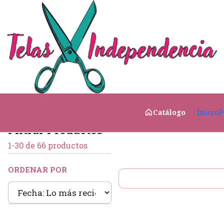
Inicio
Telas para el Hogar
🌿 Exterior & Terrazas
Telas resistentes e impermeables pensadas 
Inicio
P
Catálogo
Filtrar Productos
Agotado
1-30 de 66 productos
ORDENAR POR