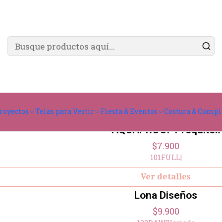
✨ ¿Cómo comprar?
Ver guía de compra
🌿 Exterior & Terrazas
para muebles de terraza, cojines y espacios ex
funcionalidad y diseño.
royectos
Telas para Vestir
Fiesta & Eventos
Costura & Comp
AQUAPROOF Proquitex
$7.900
101FULL
|
Ver detalles
Lona Diseños
$9.900