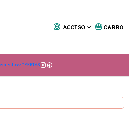
ACCESO
CARRO
teriores. Materiales duraderos que combinan
lementos
OFERTAS