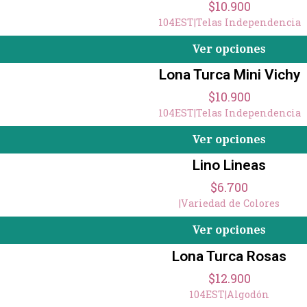
$10.900
104EST
|
Telas Independencia
Ver opciones
Lona Turca Mini Vichy
$10.900
104EST
|
Telas Independencia
Ver opciones
Lino Lineas
$6.700
|
Variedad de Colores
Ver opciones
Lona Turca Rosas
$12.900
104EST
|
Algodón