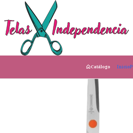
Inicio
Costura & Complementos
✂️ Herramientas de
Inicio
P
Catálogo