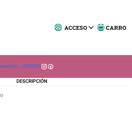
ACCESO
CARRO
ostura reforzada 9 1/2 M
3700
|
lementos
OFERTAS
ar al Carro
Comprar ahora
DESCRIPCIÓN
so