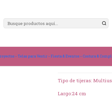
✨ ¿Cómo comprar?
Ver guía de compra
 Corte
Tijera de costura reforzada 9 1/2 M 3700
Tijera de c
royectos
Telas para Vestir
Fiesta & Eventos
Costura & Comp
Agreg
Cantidad
Tipo de tijeras: Multiu
Largo:24 cm