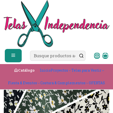
✨ ¿Cómo comprar?
Ver guía de compra
Inicio
Telas para Vestir
Ligeras & con caída
Viscosa
Viscosa ✨
Inicio
Proyectos
Telas para Vestir
Catálogo
Fiesta & Eventos
Costura & Complementos
OFERTAS