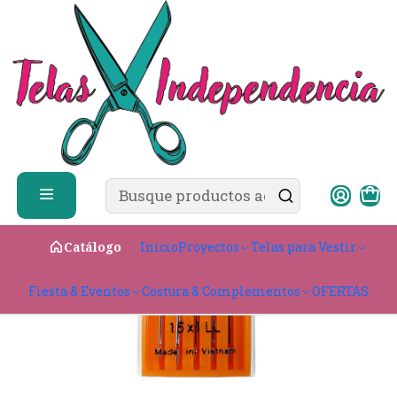
✨ ¿Cómo comprar?
Ver guía de compra
Inicio
Costura & Complementos
📍 Agujas & Alfileres
Agujas Janome Cuero Surtidas
Inicio
Proyectos
Telas para Vestir
Catálogo
Fiesta & Eventos
Costura & Complementos
OFERTAS