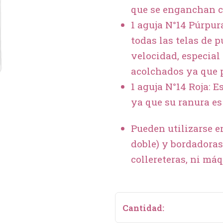
que se enganchan c
1 aguja N°14 Púrpura
todas las telas de p
velocidad, especial
acolchados ya que 
1 aguja N°14 Roja: E
ya que su ranura e
Pueden utilizarse e
doble) y bordadoras
collereteras, ni má
Cantidad: