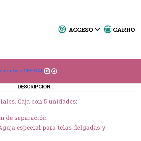
ACCESO
CARRO
anome Doble y Colores
Surtidas
|
Cotizar
lementos
OFERTAS
 al Carro
Comprar ahora
DESCRIPCIÓN
iales. Caja con 5 unidades:
mm de separación
 Aguja especial para telas delgadas y