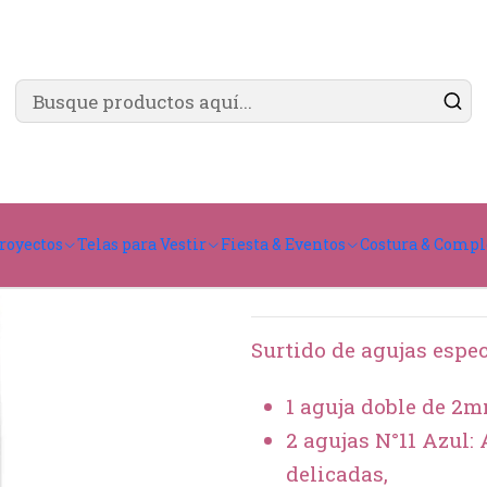
✨ ¿Cómo comprar?
Ver guía de compra
s
Agujas Janome Doble y Colores Surtidas
Agujas J
royectos
Telas para Vestir
Fiesta & Eventos
Costura & Comp
Agregar
Cantidad
Surtido de agujas espec
1 aguja doble de 2
2 agujas N°11 Azul:
delicadas,