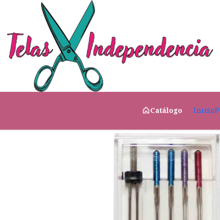
Inicio
Costura & Complementos
📍 Agujas & Alfilere
Inicio
P
Catálogo