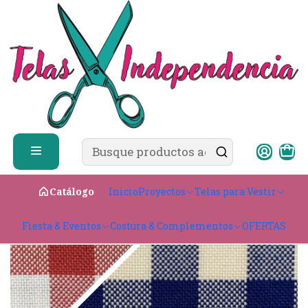
✨ ¿Cómo comprar?
Ver guía de compra
Inicio
Telas para Vestir
Ligeras & con caída
Bistrech
Biestrech
Inicio
Proyectos
Telas para Vestir
Catálogo
Fiesta & Eventos
Costura & Complementos
OFERTAS