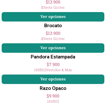
$13.900
|
Efecto Glitter
Ver opciones
Brocato
$13.900
|
Efecto Glitter
Ver opciones
Pandora Estampada
$7.900
105RIC
|
Vestidos & Más
Ver opciones
Razo Opaco
$9.900
101RIC
|