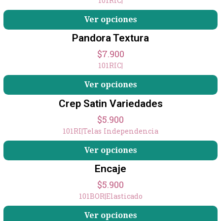
101RIC
|
Ver opciones
Pandora Textura
$7.900
101RIC
|
+11
Ver opciones
Crep Satin Variedades
$5.900
101RI
|
Telas Independencia
Ver opciones
Encaje
$5.900
101BOR
|
Elasticado
+2
Ver opciones