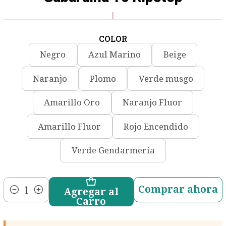
|
COLOR
Negro
Azul Marino
Beige
Naranjo
Plomo
Verde musgo
Amarillo Oro
Naranjo Fluor
Amarillo Fluor
Rojo Encendido
Verde Gendarmería
Comprar ahora
Agregar al
Cantidad
Carro