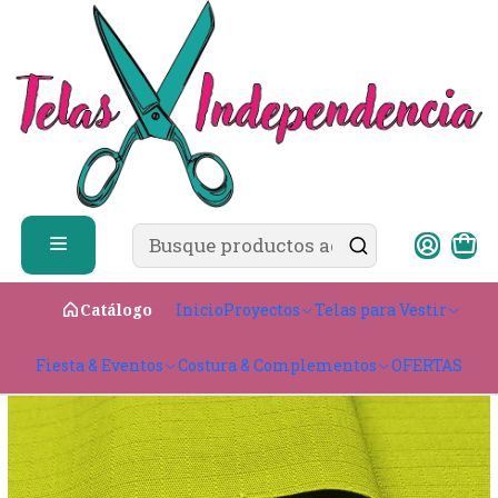
✨ ¿Cómo comprar?
Ver guía de compra
Inicio
Telas Técnicas
RipStop
Gabardina Tc Ripstop
Inicio
Proyectos
Telas para Vestir
Catálogo
Fiesta & Eventos
Costura & Complementos
OFERTAS