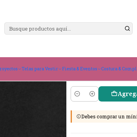
✨ ¿Cómo comprar?
Ver guía de compra
Rip-Stop TPU
Hipora
royectos
Telas para Vestir
Fiesta & Eventos
Costura & Comp
Agreg
Cantidad
Debes comprar un mín