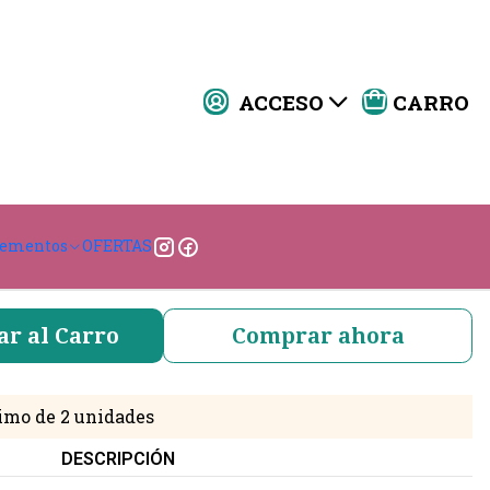
ACCESO
CARRO
 Lite Rip-Stop TPU
|
TONO
lementos
OFERTAS
ar al Carro
Comprar ahora
imo de 2 unidades
DESCRIPCIÓN