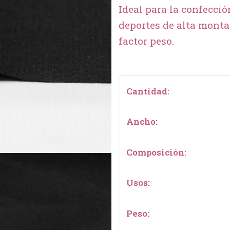
Ideal para la confecció
deportes de alta monta
factor peso.
Cantidad:
Ancho:
Composición:
Usos:
Peso: