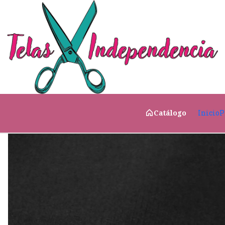
Inicio
Telas Técnicas
Impermeables
Hipora Lite 
Inicio
P
Catálogo