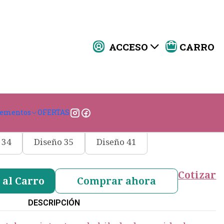
ACCESO
CARRO
Lona Diseños
|
DISEÑO
lementos
OFERTAS
o28
Diseño 29
Diseño 32
Diseño 33
 34
Diseño 35
Diseño 41
Cotizar
 al Carro
Comprar ahora
DESCRIPCIÓN