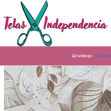
Inicio
Telas para el Hogar
Exterior y Terrazas
Lon
Inicio
P
Catálogo