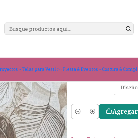
✨ ¿Cómo comprar?
Ver guía de compra
a Diseños
royectos
Telas para Vestir
Fiesta & Eventos
Costura & Comp
Diseño 27
Diseñ
Diseño
Agregar
Cantidad