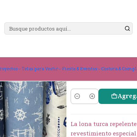
✨ ¿Cómo comprar?
Ver guía de compra
a Turca Mar
L
royectos
Telas para Vestir
Fiesta & Eventos
Costura & Comp
Agreg
Cantidad
La lona turca repelente
revestimiento especial 