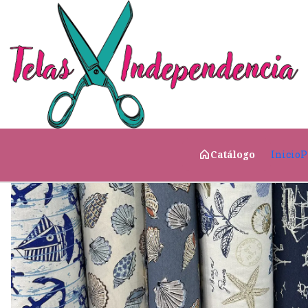
Inicio
Telas para el Hogar
Exterior y Terrazas
Lon
Inicio
P
Catálogo