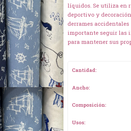
líquidos. Se utiliza en 
deportivo y decoración
derrames accidentales 
importante seguir las
para mantener sus prop
Cantidad:
Ancho:
Composición:
Usos: