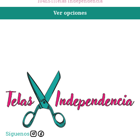
104EST
|
Telas Independencia
Ver opciones
Síguenos