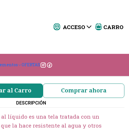
ACCESO
CARRO
ona Turca Mar
|
DISEÑO
lementos
OFERTAS
1
2
3
4
5
ar al Carro
Comprar ahora
DESCRIPCIÓN
 al líquido es una tela tratada con un
que la hace resistente al agua y otros