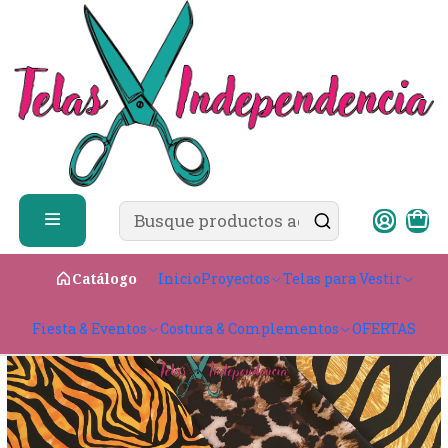
✨ ¿Cómo comprar?
Ver guía de compra
Inicio
Telas para Vestir
Elasticadas
Lycra Dupont
Lycra Dupont Animal Print
Inicio
Proyectos
Telas para Vestir
Catálogo
Fiesta & Eventos
Costura & Complementos
OFERTAS