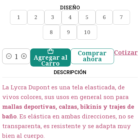
DISEÑO
1
2
3
4
5
6
7
8
9
10
Cotizar
Comprar
Agregar al
ahora
Cantidad
Carro
DESCRIPCIÓN
La Lycra Dupont es una tela elasticada, de
vivos colores, sus usos en general son para
mallas deportivas, calzas, bikinis y trajes de
baño
. Es elástica en ambas direcciones, no se
transparenta, es resistente y se adapta muy
bien al cuerpo.