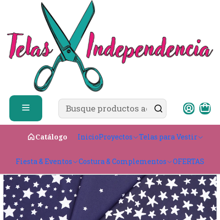
✨ ¿Cómo comprar?
Ver guía de compra
Inicio
Telas para Vestir
Elasticadas
Lycra Dupont
Diseño
Lycra Dupont Estrellas
Inicio
Proyectos
Telas para Vestir
Catálogo
Fiesta & Eventos
Costura & Complementos
OFERTAS