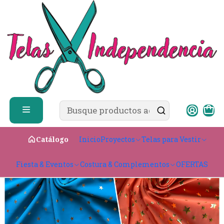
✨ ¿Cómo comprar?
Ver guía de compra
Inicio
Telas para Vestir
Elasticadas
Lycra Dupont
Diseño
Lycra Dupont Estrellitas
Inicio
Proyectos
Telas para Vestir
Catálogo
Fiesta & Eventos
Costura & Complementos
OFERTAS