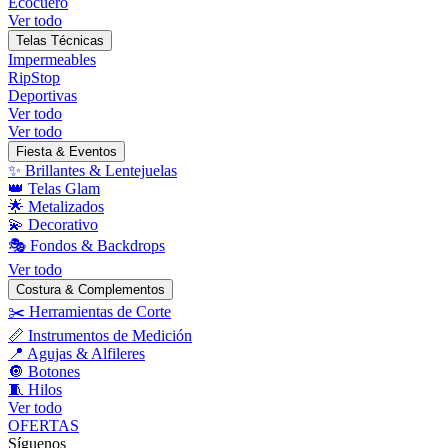
Ecocuero
Ver todo
Telas Técnicas
Impermeables
RipStop
Deportivas
Ver todo
Ver todo
Fiesta & Eventos
✨ Brillantes & Lentejuelas
👑 Telas Glam
🌟 Metalizados
💫 Decorativo
🎭 Fondos & Backdrops
Ver todo
Costura & Complementos
✂️ Herramientas de Corte
📏 Instrumentos de Medición
📍 Agujas & Alfileres
🔘 Botones
🧵 Hilos
Ver todo
OFERTAS
Síguenos