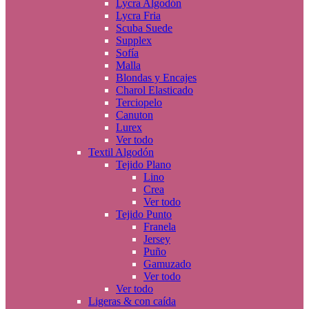
Lycra Algodón
Lycra Fria
Scuba Suede
Supplex
Sofía
Malla
Blondas y Encajes
Charol Elasticado
Terciopelo
Canuton
Lurex
Ver todo
Textil Algodón
Tejido Plano
Lino
Crea
Ver todo
Tejido Punto
Franela
Jersey
Puño
Gamuzado
Ver todo
Ver todo
Ligeras & con caída