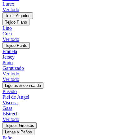
Lurex
Ver todo
Textil Algodón
Tejido Plano
Lino
Crea
Ver todo
Tejido Punto
Franela
Jersey
Puño
Gamuzado
Ver todo
Ver todo
Ligeras & con caída
Plisado
Piel de Ángel
Viscosa
Gasa
Bistrech
Ver todo
Tejidos Gruesos
Lanas y Paños
Paño