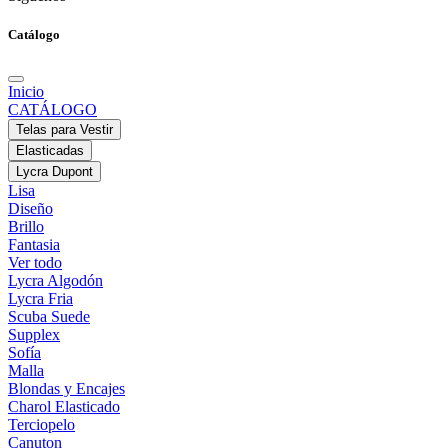
Catálogo
Inicio
CATÁLOGO
Telas para Vestir
Elasticadas
Lycra Dupont
Lisa
Diseño
Brillo
Fantasia
Ver todo
Lycra Algodón
Lycra Fria
Scuba Suede
Supplex
Sofía
Malla
Blondas y Encajes
Charol Elasticado
Terciopelo
Canuton