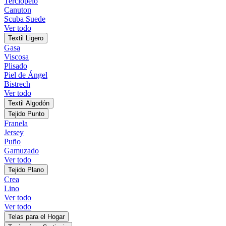
Terciopelo
Canuton
Scuba Suede
Ver todo
Textil Ligero
Gasa
Viscosa
Plisado
Piel de Ángel
Bistrech
Ver todo
Textil Algodón
Tejido Punto
Franela
Jersey
Puño
Gamuzado
Ver todo
Tejido Plano
Crea
Lino
Ver todo
Ver todo
Telas para el Hogar