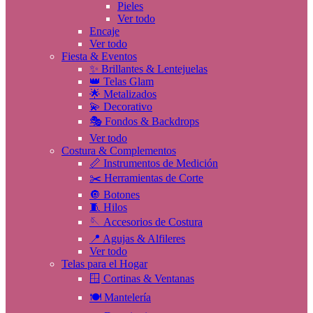
Pieles
Ver todo
Encaje
Ver todo
Fiesta & Eventos
✨ Brillantes & Lentejuelas
👑 Telas Glam
🌟 Metalizados
💫 Decorativo
🎭 Fondos & Backdrops
Ver todo
Costura & Complementos
📏 Instrumentos de Medición
✂️ Herramientas de Corte
🔘 Botones
🧵 Hilos
🪡 Accesorios de Costura
📍 Agujas & Alfileres
Ver todo
Telas para el Hogar
🪟 Cortinas & Ventanas
🍽️ Mantelería