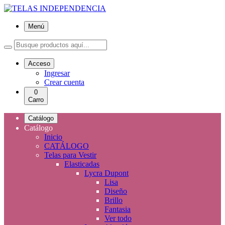
Menú
Acceso
Ingresar
Crear cuenta
0
Carro
Catálogo
Catálogo
Inicio
CATÁLOGO
Telas para Vestir
Elasticadas
Lycra Dupont
Lisa
Diseño
Brillo
Fantasia
Ver todo