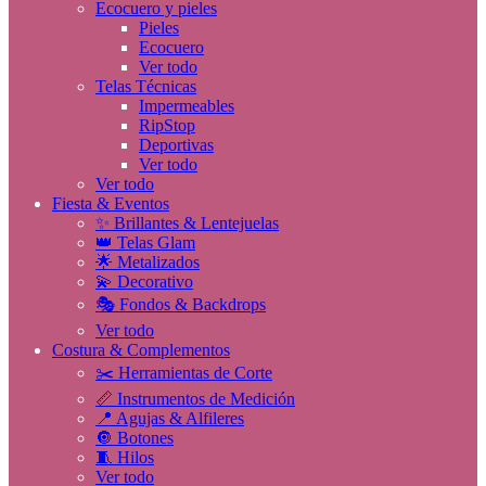
Ecocuero y pieles
Pieles
Ecocuero
Ver todo
Telas Técnicas
Impermeables
RipStop
Deportivas
Ver todo
Ver todo
Fiesta & Eventos
✨ Brillantes & Lentejuelas
👑 Telas Glam
🌟 Metalizados
💫 Decorativo
🎭 Fondos & Backdrops
Ver todo
Costura & Complementos
✂️ Herramientas de Corte
📏 Instrumentos de Medición
📍 Agujas & Alfileres
🔘 Botones
🧵 Hilos
Ver todo