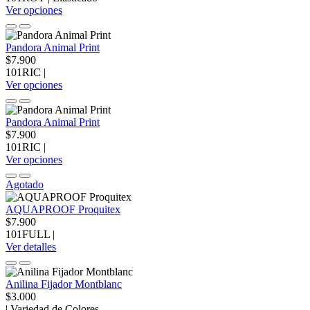
Ver opciones
Pandora Animal Print
$7.900
101RIC
|
Ver opciones
Pandora Animal Print
$7.900
101RIC
|
Ver opciones
Agotado
AQUAPROOF Proquitex
$7.900
101FULL
|
Ver detalles
Anilina Fijador Montblanc
$3.000
|
Variedad de Colores