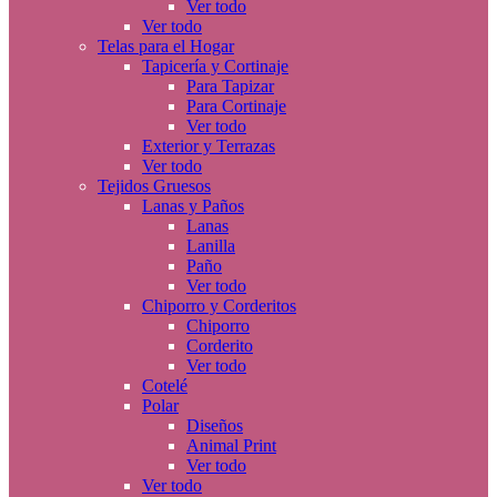
Ver todo
Ver todo
Telas para el Hogar
Tapicería y Cortinaje
Para Tapizar
Para Cortinaje
Ver todo
Exterior y Terrazas
Ver todo
Tejidos Gruesos
Lanas y Paños
Lanas
Lanilla
Paño
Ver todo
Chiporro y Corderitos
Chiporro
Corderito
Ver todo
Cotelé
Polar
Diseños
Animal Print
Ver todo
Ver todo