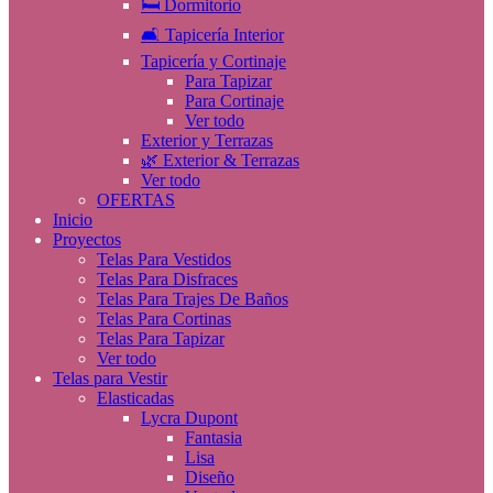
🛏️ Dormitorio
🛋️ Tapicería Interior
Tapicería y Cortinaje
Para Tapizar
Para Cortinaje
Ver todo
Exterior y Terrazas
🌿 Exterior & Terrazas
Ver todo
OFERTAS
Inicio
Proyectos
Telas Para Vestidos
Telas Para Disfraces
Telas Para Trajes De Baños
Telas Para Cortinas
Telas Para Tapizar
Ver todo
Telas para Vestir
Elasticadas
Lycra Dupont
Fantasia
Lisa
Diseño