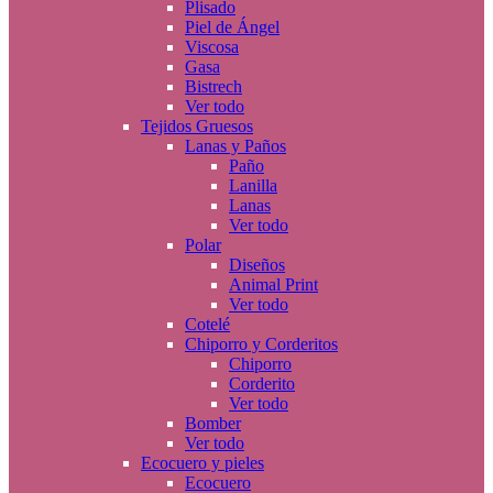
Plisado
Piel de Ángel
Viscosa
Gasa
Bistrech
Ver todo
Tejidos Gruesos
Lanas y Paños
Paño
Lanilla
Lanas
Ver todo
Polar
Diseños
Animal Print
Ver todo
Cotelé
Chiporro y Corderitos
Chiporro
Corderito
Ver todo
Bomber
Ver todo
Ecocuero y pieles
Ecocuero