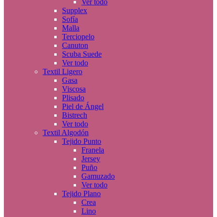
Ver todo
Supplex
Sofía
Malla
Terciopelo
Canuton
Scuba Suede
Ver todo
Textil Ligero
Gasa
Viscosa
Plisado
Piel de Ángel
Bistrech
Ver todo
Textil Algodón
Tejido Punto
Franela
Jersey
Puño
Gamuzado
Ver todo
Tejido Plano
Crea
Lino