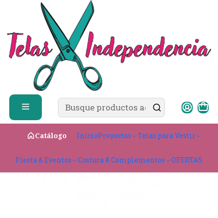
✨ ¿Cómo comprar?
Ver guía de compra
Inicio
CATÁLOGO
Tip Top 1.0 cm
Inicio
Proyectos
Telas para Vestir
Catálogo
Fiesta & Eventos
Costura & Complementos
OFERTAS