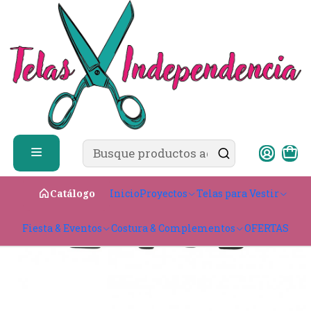
✨ ¿Cómo comprar?
Ver guía de compra
Inicio
CATÁLOGO
Tip Top 5.0 CM Curvo Largo
Inicio
Proyectos
Telas para Vestir
Catálogo
Fiesta & Eventos
Costura & Complementos
OFERTAS