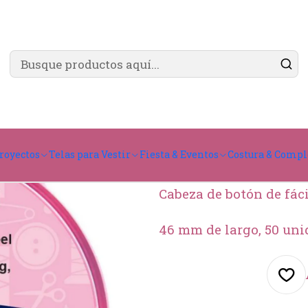
✨ ¿Cómo comprar?
Ver guía de compra
s
Alfiler cabeza de botón
Alfil
Agreg
Cantidad
royectos
Telas para Vestir
Fiesta & Eventos
Costura & Comp
Cabeza de botón de fáci
46 mm de largo, 50 un