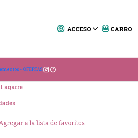
ACCESO
CARRO
er cabeza de botón
|
ar al Carro
Comprar ahora
lementos
OFERTAS
DESCRIPCIÓN
l agarre
idades
Agregar a la lista de favoritos