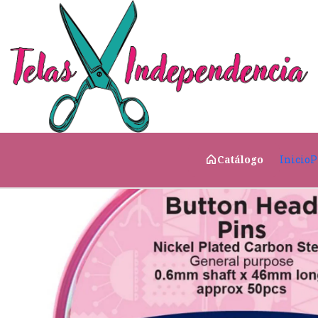
Inicio
Costura & Complementos
📍 Agujas & Alfilere
Inicio
P
Catálogo