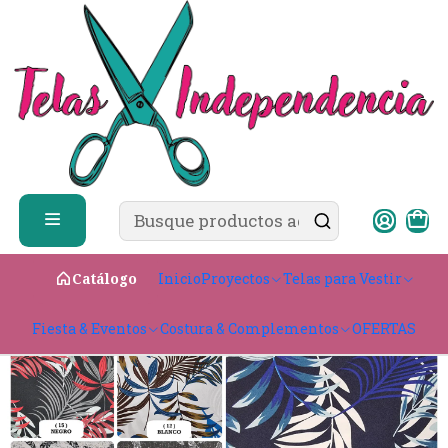
✨ ¿Cómo comprar?
Ver guía de compra
Inicio
Telas para Vestir
Ligeras & con caída
Bistrech
Biestrech
Inicio
Proyectos
Telas para Vestir
Catálogo
Fiesta & Eventos
Costura & Complementos
OFERTAS