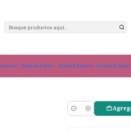
✨ ¿Cómo comprar?
Ver guía de compra
mm
Cin
royectos
Telas para Vestir
Fiesta & Eventos
Costura & Comp
Agreg
Cantidad