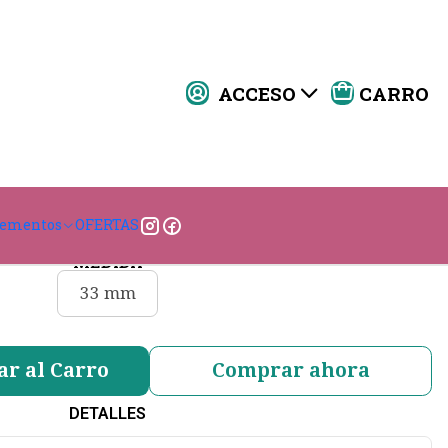
ACCESO
CARRO
ta Militar 33 mm
|
COLOR:
lementos
OFERTAS
MEDIDA
33 mm
ar al Carro
Comprar ahora
DETALLES