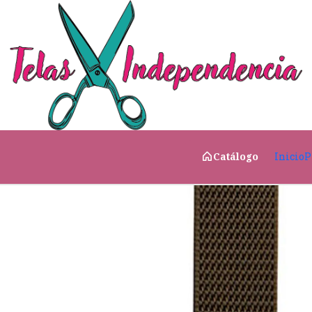
Inicio
Costura & Complementos
Cinta Militar 33 
Inicio
P
Catálogo