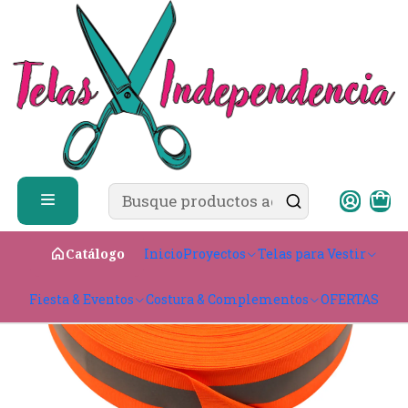
✨ ¿Cómo comprar?
Ver guía de compra
Inicio
Costura & Complementos
Cinta Reflex
Inicio
Proyectos
Telas para Vestir
Catálogo
Fiesta & Eventos
Costura & Complementos
OFERTAS