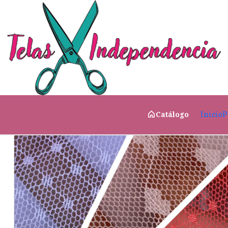
Inicio
Telas para Vestir
Elasticadas
Malla
Malla 
Inicio
P
Catálogo