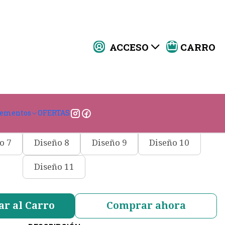
ACCESO
CARRO
lla elasticada
|
DISEÑO
lementos
OFERTAS
ño 2
Diseño 3
Diseño 4
Diseño 5
o 7
Diseño 8
Diseño 9
Diseño 10
Diseño 11
ar al Carro
Comprar ahora