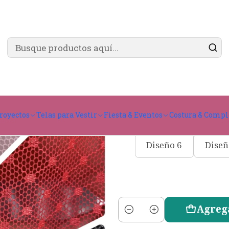
✨ ¿Cómo comprar?
Ver guía de compra
elasticada
Ma
royectos
Telas para Vestir
Fiesta & Eventos
Costura & Comp
Diseño 1
Dise
Diseño 6
Diseñ
Agreg
Cantidad