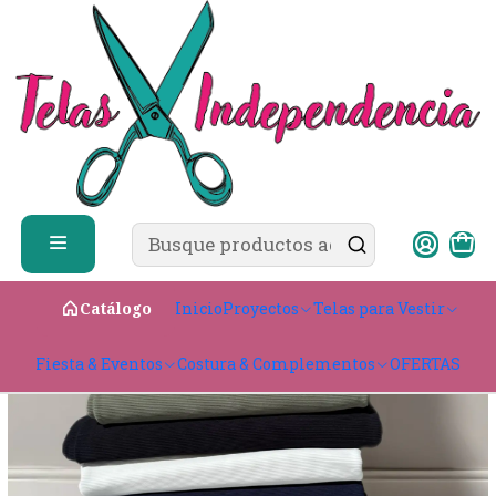
✨ ¿Cómo comprar?
Ver guía de compra
Inicio
Telas para Vestir
Elasticadas
Canuton
Canuton Mini
Inicio
Proyectos
Telas para Vestir
Catálogo
Fiesta & Eventos
Costura & Complementos
OFERTAS