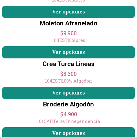
Ver opciones
Moleton Afranelado
$9.900
104EST
|
Colores
Ver opciones
Crea Turca Lineas
$8.300
104EST
|
100% Algodon
Ver opciones
Broderie Algodón
$4.900
101CAT
|
Telas Independencia
+14
Ver opciones