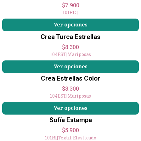
$7.900
101RIC
|
Ver opciones
Crea Turca Estrellas
$8.300
104EST
|
Mariposas
Ver opciones
Crea Estrellas Color
$8.300
104EST
|
Mariposas
Ver opciones
Sofía Estampa
$5.900
101RI
|
Textil Elasticado