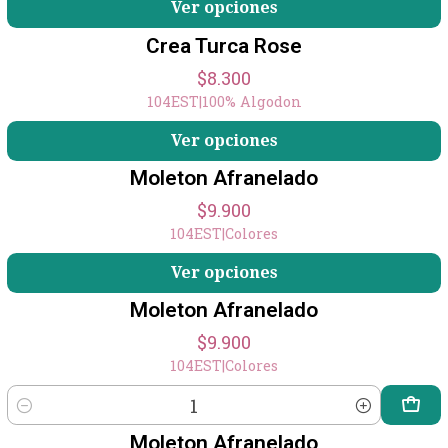
Ver opciones
Crea Turca Rose
$8.300
104EST
|
100% Algodon
Ver opciones
Moleton Afranelado
$9.900
104EST
|
Colores
Ver opciones
Moleton Afranelado
$9.900
104EST
|
Colores
Cantidad
Moleton Afranelado