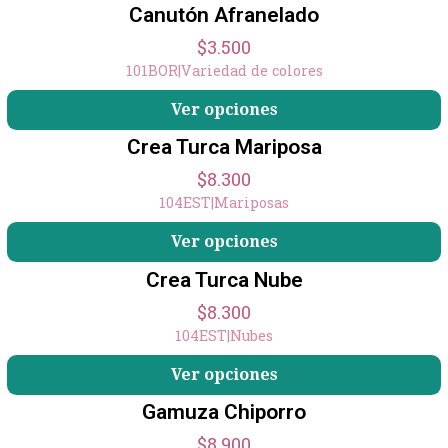
Canutón Afranelado
$3.500
101BOR
|
Variedad de colores
Ver opciones
Crea Turca Mariposa
$8.300
104EST
|
Mariposas
Ver opciones
Crea Turca Nube
$8.300
104EST
|
Nubes
Ver opciones
Gamuza Chiporro
$8.900