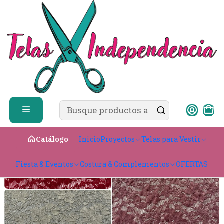
✨ ¿Cómo comprar?
Ver guía de compra
Inicio
Telas para Vestir
Elasticadas
Encaje
Inicio
Proyectos
Telas para Vestir
Catálogo
Fiesta & Eventos
Costura & Complementos
OFERTAS