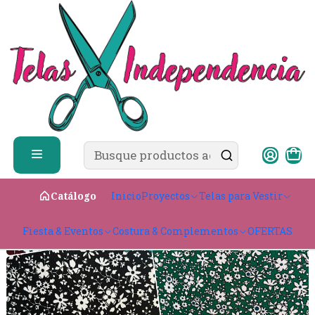
✨ ¿Cómo comprar?
Ver guía de compra
Inicio
Telas para Vestir
Elasticadas
Sofía
Sofía Estampa
Inicio
Proyectos
Telas para Vestir
Catálogo
Fiesta & Eventos
Costura & Complementos
OFERTAS